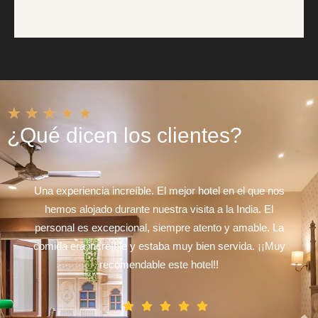
★
★
★
★
★
¿Qué dicen los clientes?
Una experiencia increíble. El mejor hotel en el que nos
hemos alojado durante nuestra visita a la India. El
personal es excepcional, siempre atento y amable. La
comida era increíble y estaba muy bien servida. ¡¡Muy
recomendable este hotel!!